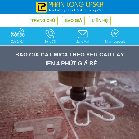
TRANG CHỦ
BÁO GIÁ
LIÊN HỆ
Zalo 24/24
Tổng đài
Send Mail
Nhắn facebook
BÁO GIÁ CẮT MICA THEO YÊU CẦU LẤY
LIỀN 4 PHÚT GIÁ RẺ