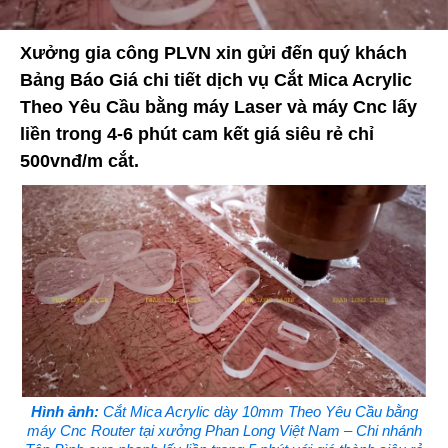
Xưởng gia công PLVN xin gửi đến quý khách
Bảng Báo Giá chi tiết dịch vụ Cắt Mica Acrylic
Theo Yêu Cầu bằng máy Laser và máy Cnc lấy
liền trong 4-6 phút cam kết giá siêu rẻ chỉ
500vnđ/m cắt.
Hình ảnh:
Cắt Mica Acrylic dày 10mm Theo Yêu Cầu bằng
máy Cnc Router tại xưởng Phan Long Việt Nam – Chi nhánh