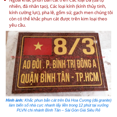
nhiên, đá nhân tạo), Các loại kính (kính thủy tinh,
kính cường lực), pha lê, gốm sứ, gạch men chúng tôi
còn có thể khắc phun cát được trên kim loại theo
yêu cầu.
Hình ảnh:
Khắc phun bắn cát trên Đá Hoa Cương (đá granite)
làm biển số nhà cực nhanh lấy liền trong 12 phút tại xưởng
PLVN chi nhánh Bình Tân – Sài Gòn Giá Siêu Rẻ