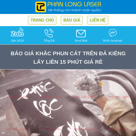
TRANG CHỦ
BÁO GIÁ
LIÊN HỆ
Zalo 24/24
Tổng đài
Send Mail
Nhắn facebook
BÁO GIÁ KHẮC PHUN CÁT TRÊN ĐÁ KIẾNG
LẤY LIỀN 15 PHÚT GIÁ RẺ