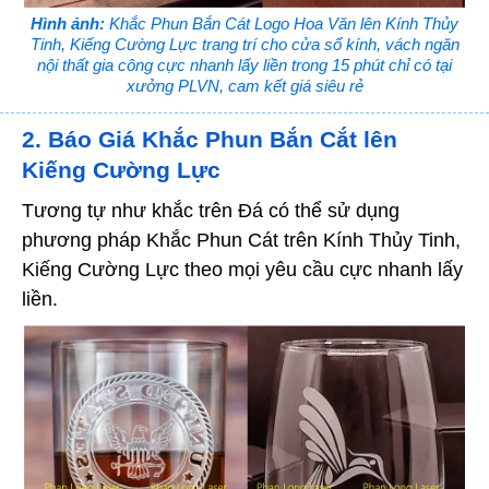
Hình ảnh:
Khắc Phun Bắn Cát Logo Hoa Văn lên Kính Thủy
Tinh, Kiếng Cường Lực trang trí cho cửa sổ kính, vách ngăn
nội thất gia công cực nhanh lấy liền trong 15 phút chỉ có tại
xưởng PLVN, cam kết giá siêu rẻ
2. Báo Giá Khắc Phun Bắn Cắt lên
Kiếng Cường Lực
Tương tự như khắc trên Đá có thể sử dụng
phương pháp Khắc Phun Cát trên Kính Thủy Tinh,
Kiếng Cường Lực theo mọi yêu cầu cực nhanh lấy
liền.