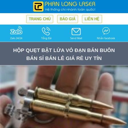
TRANG CHỦ
BÁO GIÁ
LIÊN HỆ
Zalo 24/24
Tổng đài
Send Mail
Nhắn facebook
HỘP QUẸT BẬT LỬA VỎ ĐẠN BÁN BUÔN
BÁN SỈ BÁN LẺ GIÁ RẺ UY TÍN