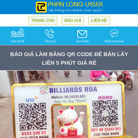
TRANG CHỦ
BÁO GIÁ
LIÊN HỆ
Zalo 24/24
Tổng đài
Send Mail
Nhắn facebook
BÁO GIÁ LÀM BẢNG QR CODE ĐỂ BÀN LẤY
LIỀN 5 PHÚT GIÁ RẺ