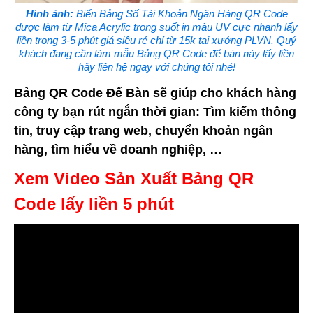
Hình ảnh:
Biển Bảng Số Tài Khoản Ngân Hàng QR Code
được làm từ Mica Acrylic trong suốt in màu UV cực nhanh lấy
liền trong 3-5 phút giá siêu rẻ chỉ từ 15k tại xưởng PLVN. Quý
khách đang cần làm mẫu Bảng QR Code để bàn này lấy liền
hãy liên hệ ngay với chúng tôi nhé!
Bảng QR Code Để Bàn sẽ giúp cho khách hàng
công ty bạn rút ngắn thời gian: Tìm kiếm thông
tin, truy cập trang web, chuyển khoản ngân
hàng, tìm hiểu về doanh nghiệp, …
Xem Video Sản Xuất Bảng QR
Code lấy liền 5 phút