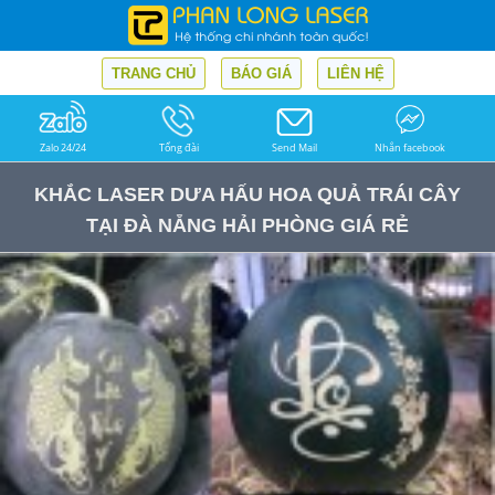
TRANG CHỦ
BÁO GIÁ
LIÊN HỆ
Zalo 24/24
Tổng đài
Send Mail
Nhắn facebook
KHẮC LASER DƯA HẤU HOA QUẢ TRÁI CÂY
TẠI ĐÀ NẴNG HẢI PHÒNG GIÁ RẺ